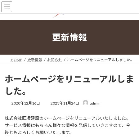
コ
ナ
ン
ビ
テ
ゲ
ン
ー
ツ
シ
へ
ョ
更新情報
ス
ン
キ
に
ッ
移
プ
動
HOME
更新情報
お知らせ
ホームページをリニューアルしました。
ホームページをリニューアルしま
した。
最
2020年12月16日
2023年11月24日
admin
終
更
株式会社匠凌建設のホームページをリニューアルいたしました。
新
日
サービス情報はもちろん様々な情報を発信していきますので、今
時
後ともよろしくお願いいたします。
: